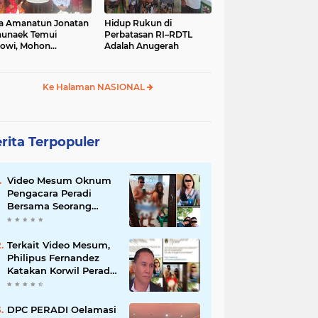
a Amanatun Jonatan
Hidup Rukun di
unaek Temui
Perbatasan RI–RDTL
owi, Mohon
Adalah Anugerah
kungan Pemekaran
erah Amanatun
Ke Halaman NASIONAL
rita Terpopuler
Video Mesum Oknum
Pengacara Peradi
Bersama Seorang
Wanita Viral di
Facebook
Terkait Video Mesum,
Philipus Fernandez
Katakan Korwil Peradi
NTT Akan Panggil
Oknum Advokat
DPC PERADI Oelamasi