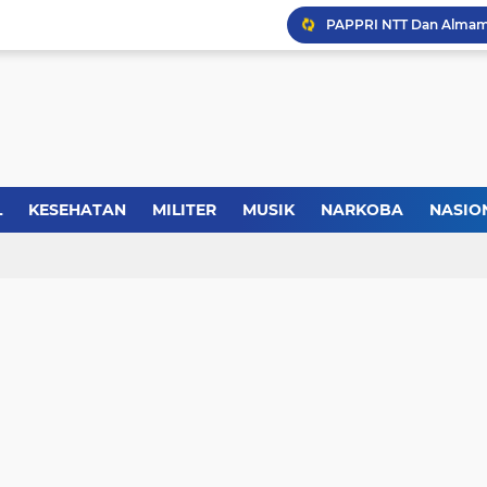
Forkopimda Manggarai Bar
Kisah Rusydi Maga Dari
L
KESEHATAN
MILITER
MUSIK
NARKOBA
NASIO
Kasus Lika Liku NTT, MS
TIK
REGIONAL
SELEBRITI
SERBA-SERBI
SEREMONI