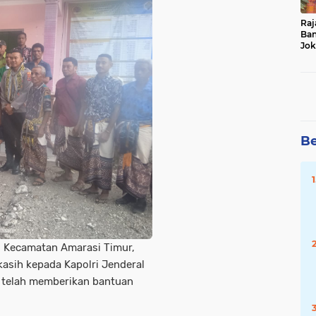
Raj
Ban
Jok
Du
Da
Be
 Kecamatan Amarasi Timur,
sih kepada Kapolri Jenderal
ng telah memberikan bantuan