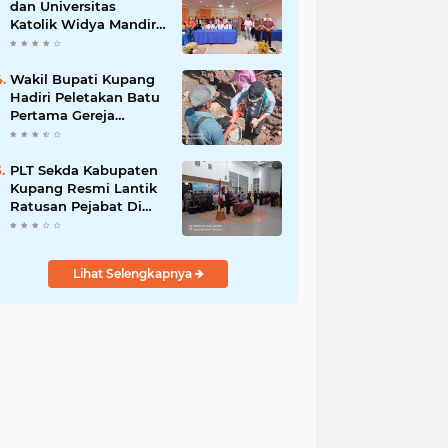
dan Universitas
Katolik Widya Mandira
Kupang Resmi Tutup
PKPA Angkatan II
Wakil Bupati Kupang
Hadiri Peletakan Batu
Pertama Gereja
Imanuel Bonet
PLT Sekda Kabupaten
Kupang Resmi Lantik
Ratusan Pejabat Di
Lingkup Kabupaten
Kupang
Lihat Selengkapnya