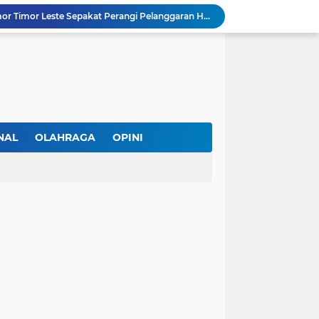
PAPPRI NTT Dan Almamor Timor Leste Sepakat Perangi Pelanggaran Hak Cipta Lagu
Wacana Seragam, Pangkat dan Lencana Advokat: Perkuat Martabat di Sistem Peradilan Indonesia
Andre Lado Desak Penyidik Profesional Usut Dugaan Pencurian oleh Oknum Kepala SPV Collector BFI Kupang
at Dinilai Keliru Tafsir UU Pers
IAKN Kupang Cetak Teolog dan Pendidik Agama Kristen Unggul Lewat Pendekatan Integratif dan Interseksional
21 DPC PWMOI Se-NTT Bergerak Serentak, Perkuat Profesionalisme Wartawan di Hari Pers Nasional 2026
 Wartawan ke Advokat
DPC PERADI Oelamasi dan Universitas Katolik Widya Mandira Kupang Resmi Tutup PKPA Angkatan II
NAL
OLAHRAGA
OPINI
Kasus Lika Liku NTT Makin Panas! Merasa Difitnah, MS Tempuh Jalur Hukum terhadap BRN
 Diperiksa Sebagai Saksi
AL
TNI/POLRI