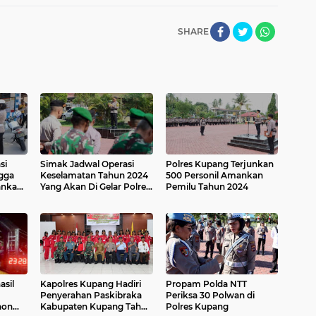
SHARE
si
Simak Jadwal Operasi
Polres Kupang Terjunkan
gga
Keselamatan Tahun 2024
500 Personil Amankan
ankan
Yang Akan Di Gelar Polres
Pemilu Tahun 2024
Kupang
asil
Kapolres Kupang Hadiri
Propam Polda NTT
Penyerahan Paskibraka
Periksa 30 Polwan di
hon
Kabupaten Kupang Tahun
Polres Kupang