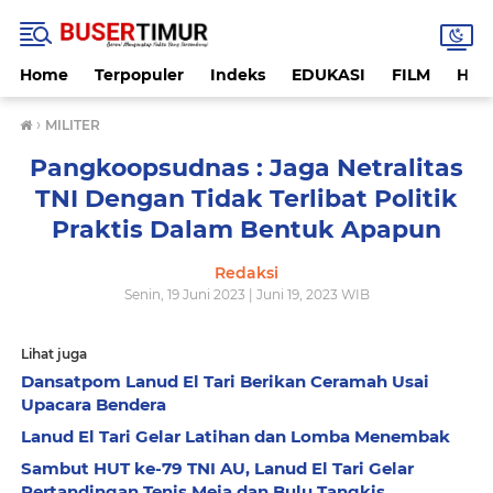
Home
Terpopuler
Indeks
EDUKASI
FILM
HUK
›
MILITER
Pangkoopsudnas : Jaga Netralitas
TNI Dengan Tidak Terlibat Politik
Praktis Dalam Bentuk Apapun
Redaksi
Senin, 19 Juni 2023 | Juni 19, 2023 WIB
Lihat juga
Dansatpom Lanud El Tari Berikan Ceramah Usai
Upacara Bendera
Lanud El Tari Gelar Latihan dan Lomba Menembak
Sambut HUT ke-79 TNI AU, Lanud El Tari Gelar
Pertandingan Tenis Meja dan Bulu Tangkis