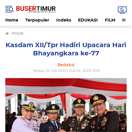
Home
Terpopuler
Indeks
EDUKASI
FILM
HUK
›
POLRI
Kasdam XII/Tpr Hadiri Upacara Hari
Bhayangkara ke-77
Redaksi
Selasa, 04 Juli 2023 | Juli 04, 2023 WIB