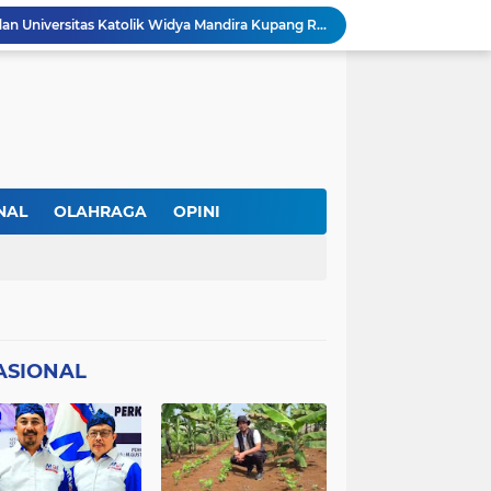
DPC PERADI Oelamasi dan Universitas Katolik Widya Mandira Kupang Resmi Tutup PKPA Angkatan II
Kasus Lika Liku NTT Makin Panas! Merasa Difitnah, MS Tempuh Jalur Hukum terhadap BRN
 Diperiksa Sebagai Saksi
PAPPRI NTT Dan Almamor Timor Leste Sepakat Perangi Pelanggaran Hak Cipta Lagu
Wacana Seragam, Pangkat dan Lencana Advokat: Perkuat Martabat di Sistem Peradilan Indonesia
Andre Lado Desak Penyidik Profesional Usut Dugaan Pencurian oleh Oknum Kepala SPV Collector BFI Kupang
at Dinilai Keliru Tafsir UU Pers
IAKN Kupang Cetak Teolog dan Pendidik Agama Kristen Unggul Lewat Pendekatan Integratif dan Interseksional
NAL
OLAHRAGA
OPINI
21 DPC PWMOI Se-NTT Bergerak Serentak, Perkuat Profesionalisme Wartawan di Hari Pers Nasional 2026
AL
TNI/POLRI
 Wartawan ke Advokat
ASIONAL