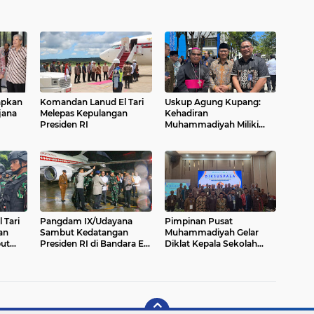
apkan
Komandan Lanud El Tari
Uskup Agung Kupang:
jana
Melepas Kepulangan
Kehadiran
Presiden RI
Muhammadiyah Miliki
Pengaruh Besar Bagi
Bangsa
 Tari
Pangdam IX/Udayana
Pimpinan Pusat
an
Sambut Kedatangan
Muhammadiyah Gelar
ut
Presiden RI di Bandara EL
Diklat Kepala Sekolah
 RI
Tari Kupang
region NTT