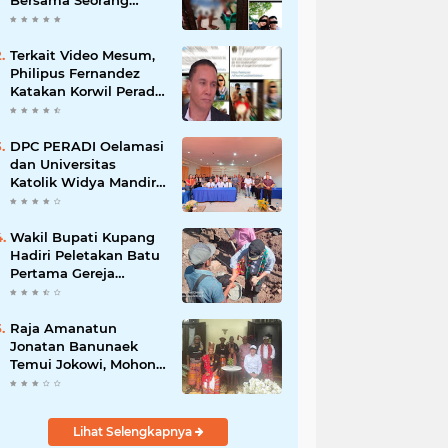
Bersama Seorang
Wanita Viral di
Facebook
Terkait Video Mesum,
Philipus Fernandez
Katakan Korwil Peradi
NTT Akan Panggil
Oknum Advokat
DPC PERADI Oelamasi
dan Universitas
Katolik Widya Mandira
Kupang Resmi Tutup
PKPA Angkatan II
Wakil Bupati Kupang
Hadiri Peletakan Batu
Pertama Gereja
Imanuel Bonet
Raja Amanatun
Jonatan Banunaek
Temui Jokowi, Mohon
Dukungan Pemekaran
Daerah Amanatun
Lihat Selengkapnya