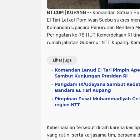
BT.COM | KUPANG --
Komandan Satuan Poli
El Tari Letkol Pom Iwan Suebu sukses men
Komandan Upacara Penurunan Bendera Me
Peringatan ke-78 HUT Kemerdekaan RI ting
rumah jabatan Gubernur NTT Kupang, Kami
Lihat juga
Komandan Lanud El Tari Pimpin Ap
Sambut Kunjungan Presiden RI
Pangdam IX/Udayana Sambut Kedata
Bandara EL Tari Kupang
Pimpinan Pusat Muhammadiyah Gelar
region NTT
Keberhasilan tersebut diraih karena kesia
yang rutin serta kerjasama tim, bersama 