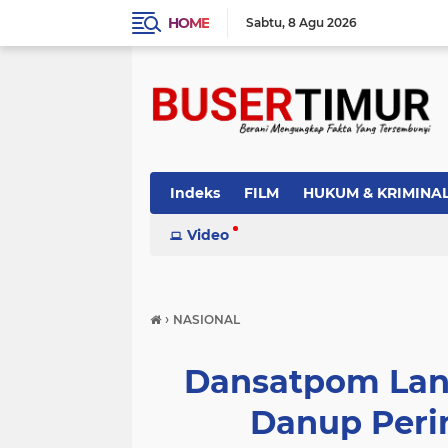
HOME
Sabtu
8 Agu 2026
Indeks
FILM
HUKUM & KRIMINA
PEMERINTAH
Video
PENDIDIKAN
POLI
›
NASIONAL
Dansatpom Lanu
Danup Peri