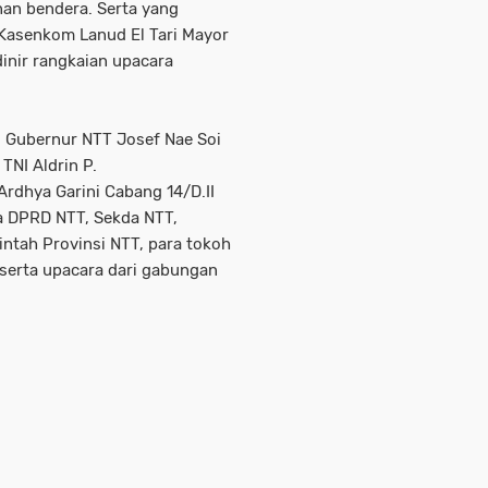
nan bendera. Serta yang
 Kasenkom Lanud El Tari Mayor
inir rangkaian upacara
l Gubernur NTT Josef Nae Soi
TNI Aldrin P.
rdhya Garini Cabang 14/D.II
ua DPRD NTT, Sekda NTT,
ntah Provinsi NTT, para tokoh
serta upacara dari gabungan