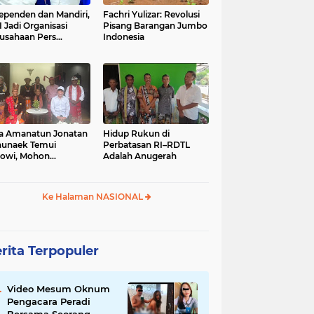
ependen dan Mandiri,
Fachri Yulizar: Revolusi
 Jadi Organisasi
Pisang Barangan Jumbo
usahaan Pers
Indonesia
besar di Indonesia
a Amanatun Jonatan
Hidup Rukun di
unaek Temui
Perbatasan RI–RDTL
owi, Mohon
Adalah Anugerah
kungan Pemekaran
erah Amanatun
Ke Halaman NASIONAL
rita Terpopuler
Video Mesum Oknum
Pengacara Peradi