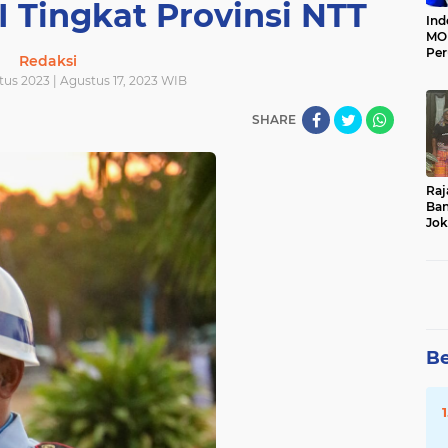
 Tingkat Provinsi NTT
Ind
MOI
Per
Redaksi
Ter
tus 2023 | Agustus 17, 2023 WIB
SHARE
Raj
Ban
Jok
Du
Da
Be