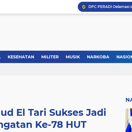
Kasus Lika Liku NTT, MS
Forkopimda Manggarai Bar
L
KESEHATAN
MILITER
MUSIK
NARKOBA
NASIO
TIK
REGIONAL
SELEBRITI
SERBA-SERBI
SEREMONI
Kisah Rusydi Maga Dari
N
d El Tari Sukses Jadi
ngatan Ke-78 HUT