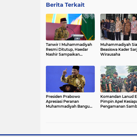
Berita Terkait
Tanwir I Muhammadiyah
Muhammadiyah Si
Resmi Ditutup, Haedar
Beasiswa Kader Sar
Nashir Sampaikan
Wirausaha
Apresiasi Tinggi
Presiden Prabowo
Komandan Lanud El
Apresiasi Peranan
Pimpin Apel Kesiap
Muhammadiyah Bangun
Pengamanan Samb
Bangsa
Kunjungan Presiden