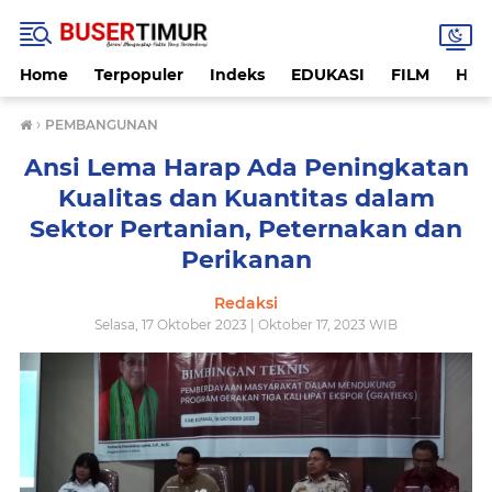
Home
Terpopuler
Indeks
EDUKASI
FILM
HUK
›
PEMBANGUNAN
Ansi Lema Harap Ada Peningkatan
Kualitas dan Kuantitas dalam
Sektor Pertanian, Peternakan dan
Perikanan
Redaksi
Selasa, 17 Oktober 2023 | Oktober 17, 2023 WIB