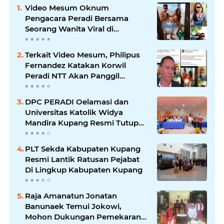
Video Mesum Oknum
Pengacara Peradi Bersama
Seorang Wanita Viral di
Facebook
Terkait Video Mesum, Philipus
Fernandez Katakan Korwil
Peradi NTT Akan Panggil
Oknum Advokat
DPC PERADI Oelamasi dan
Universitas Katolik Widya
Mandira Kupang Resmi Tutup
PKPA Angkatan II
PLT Sekda Kabupaten Kupang
Resmi Lantik Ratusan Pejabat
Di Lingkup Kabupaten Kupang
Raja Amanatun Jonatan
Banunaek Temui Jokowi,
Mohon Dukungan Pemekaran