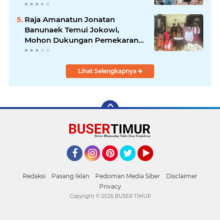
Raja Amanatun Jonatan
Banunaek Temui Jokowi,
Mohon Dukungan Pemekaran
Daerah Amanatun
Lihat Selengkapnya
Facebook
Instagram
Pinterest
Twitter
YouTube
Redaksi
Pasang Iklan
Pedoman Media Siber
Disclaimer
Privacy
Copyright ©
2026 BUSER TIMUR