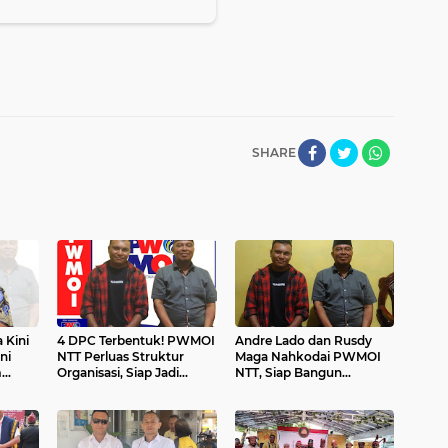
SHARE
 Kini
4 DPC Terbentuk! PWMOI
Andre Lado dan Rusdy
ni
NTT Perluas Struktur
Maga Nahkodai PWMOI
m
Organisasi, Siap Jadi
NTT, Siap Bangun
Garda Terdepan
Kekuatan Pers Terbesar
Kebebasan Pers