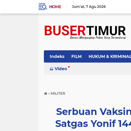
HOME
Jum'at
7 Agu 2026
Indeks
FILM
HUKUM & KRIMINA
PEMERINTAH
Video
PENDIDIKAN
POLI
›
MILITER
Serbuan Vaksin
Satgas Yonif 1