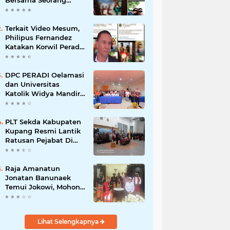
Bersama Seorang
Wanita Viral di
Facebook
Terkait Video Mesum,
Philipus Fernandez
Katakan Korwil Peradi
NTT Akan Panggil
Oknum Advokat
DPC PERADI Oelamasi
dan Universitas
Katolik Widya Mandira
Kupang Resmi Tutup
PKPA Angkatan II
PLT Sekda Kabupaten
Kupang Resmi Lantik
Ratusan Pejabat Di
Lingkup Kabupaten
Kupang
Raja Amanatun
Jonatan Banunaek
Temui Jokowi, Mohon
Dukungan Pemekaran
Daerah Amanatun
Lihat Selengkapnya