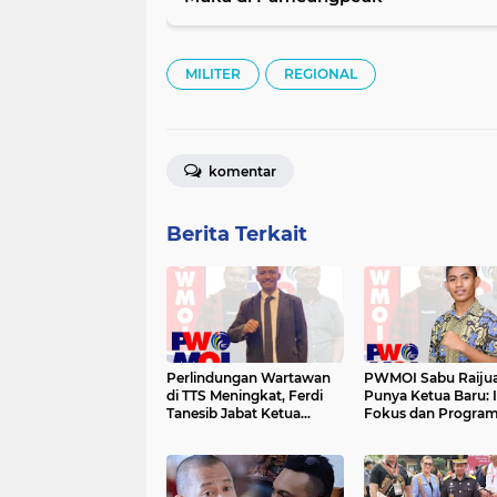
MILITER
REGIONAL
komentar
Berita Terkait
Perlindungan Wartawan
PWMOI Sabu Raijua
di TTS Meningkat, Ferdi
Punya Ketua Baru: I
Tanesib Jabat Ketua
Fokus dan Progra
PWMOI
Aprison Haga