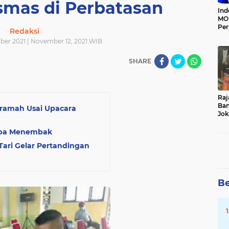
smas di Perbatasan
Ind
MOI
Per
Redaksi
Ter
er 2021 | November 12, 2021 WIB
SHARE
Raj
Ban
eramah Usai Upacara
Jok
Du
Da
omba Menembak
Tari Gelar Pertandingan
Be