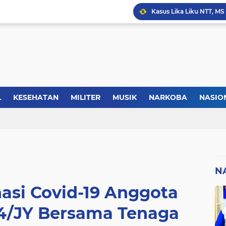
Kasus Lika Liku NTT, MS
Forkopimda Manggarai Bar
Kisah Rusydi Maga Dari
L
KESEHATAN
MILITER
MUSIK
NARKOBA
NASIO
TIK
REGIONAL
SELEBRITI
SERBA-SERBI
SEREMONI
N
asi Covid-19 Anggota
44/JY Bersama Tenaga