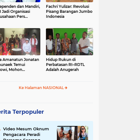
ependen dan Mandiri,
Fachri Yulizar: Revolusi
 Jadi Organisasi
Pisang Barangan Jumbo
usahaan Pers
Indonesia
besar di Indonesia
a Amanatun Jonatan
Hidup Rukun di
unaek Temui
Perbatasan RI–RDTL
owi, Mohon
Adalah Anugerah
kungan Pemekaran
erah Amanatun
Ke Halaman NASIONAL
rita Terpopuler
Video Mesum Oknum
Pengacara Peradi