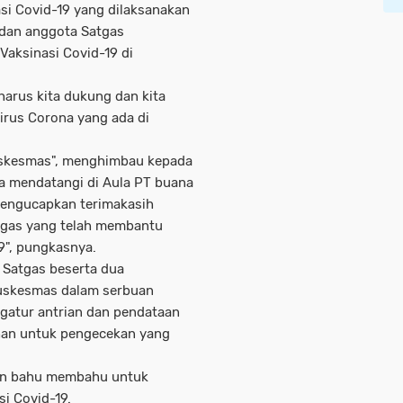
asi Covid-19 yang dilaksanakan
dan anggota Satgas
aksinasi Covid-19 di
arus kita dukung dan kita
rus Corona yang ada di
uskesmas", menghimbau kepada
a mendatangi di Aula PT buana
 mengucapkan terimakasih
tgas yang telah membantu
9", pungkasnya.
 Satgas beserta dua
uskesmas dalam serbuan
engatur antrian dan pendataan
ahan untuk pengecekan yang
dan bahu membahu untuk
i Covid-19.