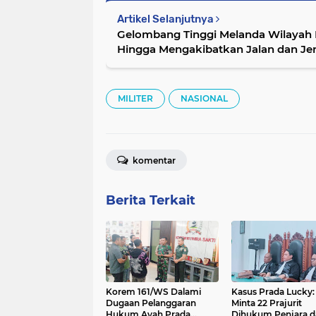
Artikel Selanjutnya
Gelombang Tinggi Melanda Wilayah Pe
Hingga Mengakibatkan Jalan dan J
MILITER
NASIONAL
komentar
Berita Terkait
Korem 161/WS Dalami
Kasus Prada Lucky:
Dugaan Pelanggaran
Minta 22 Prajurit
Hukum Ayah Prada
Dihukum Penjara d