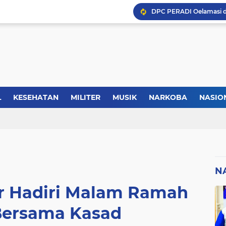
Kasus Lika Liku NTT, MS
Forkopimda Manggarai Bar
L
KESEHATAN
MILITER
MUSIK
NARKOBA
NASIO
TIK
REGIONAL
SELEBRITI
SERBA-SERBI
SEREMONI
Kisah Rusydi Maga Dari
N
r Hadiri Malam Ramah
ersama Kasad