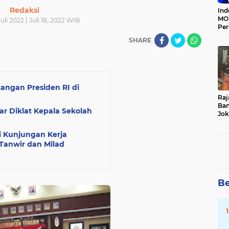
Redaksi
Ind
MOI
Juli 2022 | Juli 18, 2022 WIB
Per
Ter
SHARE
ngan Presiden RI di
Raj
Ban
 Diklat Kepala Sekolah
Jok
Du
Da
 Kunjungan Kerja
Tanwir dan Milad
Be