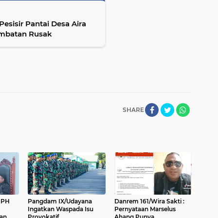
sisir Pantai Desa Aira
embatan Rusak
SHARE
 PH
Pangdam IX/Udayana
Danrem 161/Wira Sakti :
Ingatkan Waspada Isu
Pernyataan Marselus
an
Provokatif
Ahang Punya