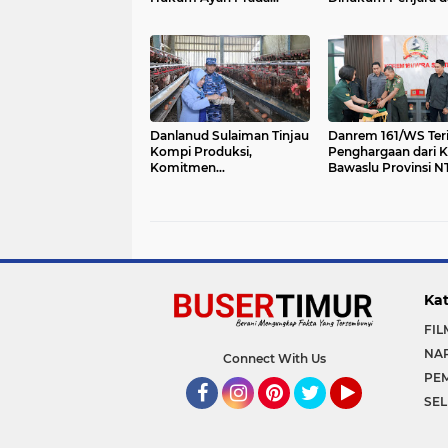
Lucky Namo
Dipecat
Danlanud Sulaiman Tinjau
Danrem 161/WS Ter
Kompi Produksi,
Penghargaan dari K
Komitmen
Bawaslu Provinsi N
Pengembangan
Ketahanan Pangan
Kat
FIL
NA
Connect With Us
PE
SEL
Facebook
Instagram
Pinterest
Twitter
YouTube