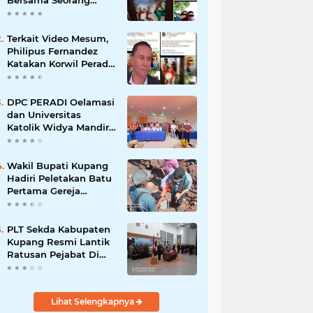
Bersama Seorang
Wanita Viral di
Facebook
Terkait Video Mesum,
Philipus Fernandez
Katakan Korwil Peradi
NTT Akan Panggil
Oknum Advokat
DPC PERADI Oelamasi
dan Universitas
Katolik Widya Mandira
Kupang Resmi Tutup
PKPA Angkatan II
Wakil Bupati Kupang
Hadiri Peletakan Batu
Pertama Gereja
Imanuel Bonet
PLT Sekda Kabupaten
Kupang Resmi Lantik
Ratusan Pejabat Di
Lingkup Kabupaten
Kupang
Lihat Selengkapnya