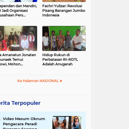
ependen dan Mandiri,
Fachri Yulizar: Revolusi
 Jadi Organisasi
Pisang Barangan Jumbo
usahaan Pers
Indonesia
besar di Indonesia
a Amanatun Jonatan
Hidup Rukun di
unaek Temui
Perbatasan RI–RDTL
owi, Mohon
Adalah Anugerah
kungan Pemekaran
erah Amanatun
Ke Halaman NASIONAL
rita Terpopuler
Video Mesum Oknum
Pengacara Peradi