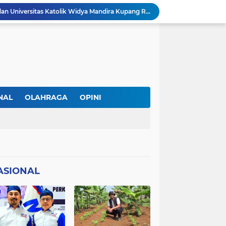
DPC PERADI Oelamasi dan Universitas Katolik Widya Mandira Kupang Resmi Tutup PKPA Angkatan II
Kasus Lika Liku NTT Makin Panas! Merasa Difitnah, MS Tempuh Jalur Hukum terhadap BRN
 Diperiksa Sebagai Saksi
PAPPRI NTT Dan Almamor Timor Leste Sepakat Perangi Pelanggaran Hak Cipta Lagu
Wacana Seragam, Pangkat dan Lencana Advokat: Perkuat Martabat di Sistem Peradilan Indonesia
Andre Lado Desak Penyidik Profesional Usut Dugaan Pencurian oleh Oknum Kepala SPV Collector BFI Kupang
at Dinilai Keliru Tafsir UU Pers
IAKN Kupang Cetak Teolog dan Pendidik Agama Kristen Unggul Lewat Pendekatan Integratif dan Interseksional
NAL
OLAHRAGA
OPINI
21 DPC PWMOI Se-NTT Bergerak Serentak, Perkuat Profesionalisme Wartawan di Hari Pers Nasional 2026
AL
TNI/POLRI
 Wartawan ke Advokat
ASIONAL