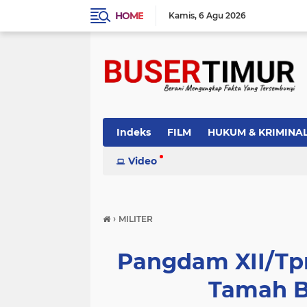
HOME
Kamis
6 Agu 2026
Indeks
FILM
HUKUM & KRIMINA
PEMERINTAH
Video
PENDIDIKAN
POLI
›
MILITER
Pangdam XII/Tp
Tamah B