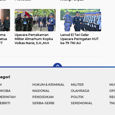
Konsekuensi Hukum
yang Serius
ima
Upacara Pemakaman
Lanud El Tari Gelar
etua
Militer Almarhum Kopka
Upacara Peringatan HUT
TT
Volkes Nanis, S.H.,M.H
ke-79 TNI AU
egori
M
HUKUM & KRIMINAL
MILITER
MU
RKOBA
NASIONAL
OLAHRAGA
OP
MERINTAH
PENDIDIKAN
POLITIK
RE
EBRITI
SERBA-SERBI
SEREMONIAL
TNI