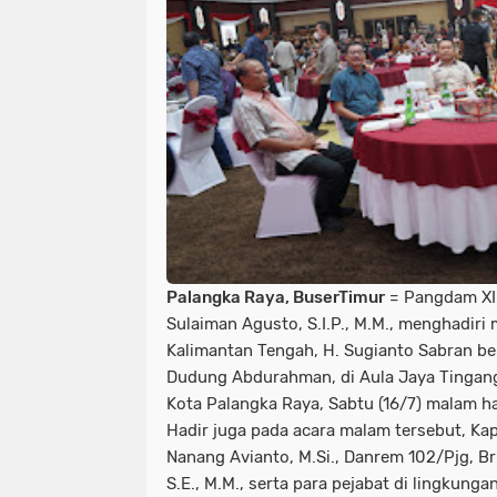
Palangka Raya, BuserTimur
= Pangdam XII
Sulaiman Agusto, S.I.P., M.M., menghadir
Kalimantan Tengah, H. Sugianto Sabran be
Dudung Abdurahman, di Aula Jaya Tingang
Kota Palangka Raya, Sabtu (16/7) malam ha
Hadir juga pada acara malam tersebut, Kapo
Nanang Avianto, M.Si., Danrem 102/Pjg, Br
S.E., M.M., serta para pejabat di lingkung