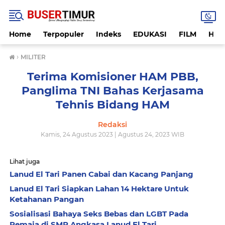
Home
Terpopuler
Indeks
EDUKASI
FILM
HUK
›
MILITER
Terima Komisioner HAM PBB,
Panglima TNI Bahas Kerjasama
Tehnis Bidang HAM
Redaksi
Kamis, 24 Agustus 2023 | Agustus 24, 2023 WIB
Lihat juga
Lanud El Tari Panen Cabai dan Kacang Panjang
Lanud El Tari Siapkan Lahan 14 Hektare Untuk
Ketahanan Pangan
Sosialisasi Bahaya Seks Bebas dan LGBT Pada
Remaja di SMP Angkasa Lanud El Tari