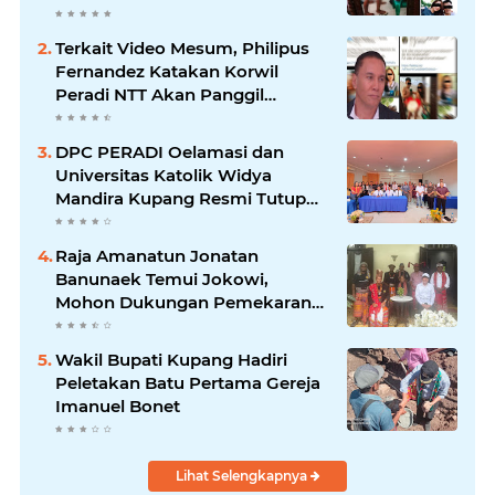
Facebook
Terkait Video Mesum, Philipus
Fernandez Katakan Korwil
Peradi NTT Akan Panggil
Oknum Advokat
DPC PERADI Oelamasi dan
Universitas Katolik Widya
Mandira Kupang Resmi Tutup
PKPA Angkatan II
Raja Amanatun Jonatan
Banunaek Temui Jokowi,
Mohon Dukungan Pemekaran
Daerah Amanatun
Wakil Bupati Kupang Hadiri
Peletakan Batu Pertama Gereja
Imanuel Bonet
Lihat Selengkapnya