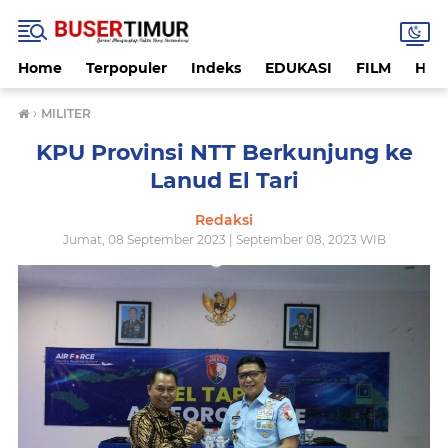
Home
Terpopuler
Indeks
EDUKASI
FILM
HUK
›
MILITER
KPU Provinsi NTT Berkunjung ke
Lanud El Tari
Redaksi
Jumat, 08 September 2023 | September 08, 2023 WIB