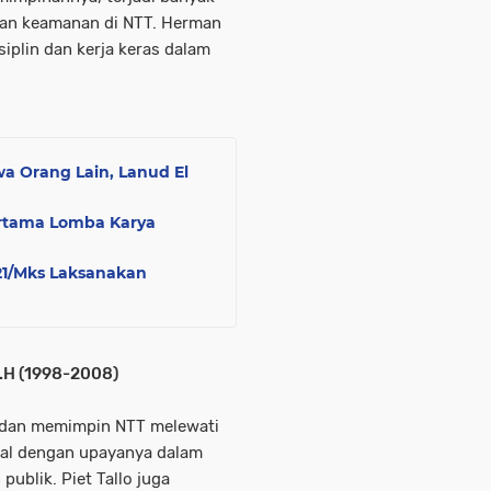
dan keamanan di NTT. Herman
plin dan kerja keras dalam
a Orang Lain, Lanud El
ertama Lomba Karya
721/Mks Laksanakan
S.H (1998-2008)
e dan memimpin NTT melewati
nal dengan upayanya dalam
ublik. Piet Tallo juga