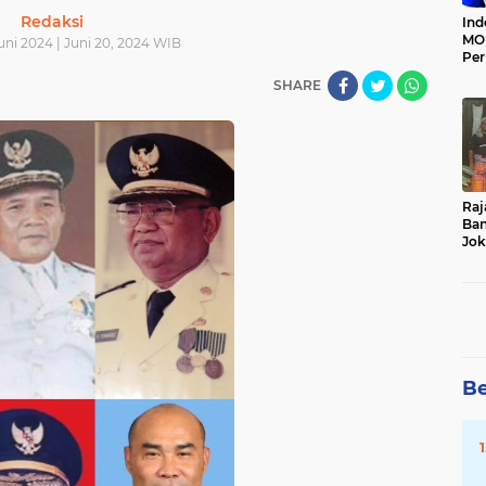
Redaksi
Ind
MOI
uni 2024 | Juni 20, 2024 WIB
Per
Ter
SHARE
Raj
Ban
Jok
Du
Da
Be