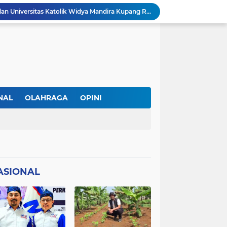
DPC PERADI Oelamasi dan Universitas Katolik Widya Mandira Kupang Resmi Tutup PKPA Angkatan II
Kasus Lika Liku NTT Makin Panas! Merasa Difitnah, MS Tempuh Jalur Hukum terhadap BRN
 Diperiksa Sebagai Saksi
PAPPRI NTT Dan Almamor Timor Leste Sepakat Perangi Pelanggaran Hak Cipta Lagu
Wacana Seragam, Pangkat dan Lencana Advokat: Perkuat Martabat di Sistem Peradilan Indonesia
Andre Lado Desak Penyidik Profesional Usut Dugaan Pencurian oleh Oknum Kepala SPV Collector BFI Kupang
at Dinilai Keliru Tafsir UU Pers
IAKN Kupang Cetak Teolog dan Pendidik Agama Kristen Unggul Lewat Pendekatan Integratif dan Interseksional
NAL
OLAHRAGA
OPINI
21 DPC PWMOI Se-NTT Bergerak Serentak, Perkuat Profesionalisme Wartawan di Hari Pers Nasional 2026
AL
TNI/POLRI
 Wartawan ke Advokat
ASIONAL