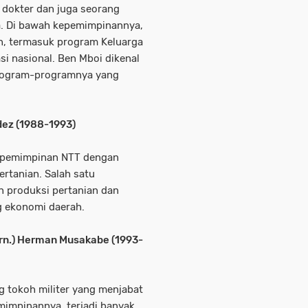
g dokter dan juga seorang
ga. Di bawah kepemimpinannya,
n, termasuk program Keluarga
i nasional. Ben Mboi dikenal
program-programnya yang
dez (1988-1993)
kepemimpinan NTT dengan
rtanian. Salah satu
n produksi pertanian dan
g ekonomi daerah.
urn.) Herman Musakabe (1993-
 tokoh militer yang menjabat
mimpinannya, terjadi banyak