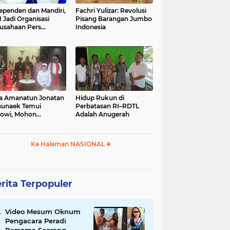
ependen dan Mandiri,
Fachri Yulizar: Revolusi
 Jadi Organisasi
Pisang Barangan Jumbo
usahaan Pers
Indonesia
besar di Indonesia
a Amanatun Jonatan
Hidup Rukun di
unaek Temui
Perbatasan RI–RDTL
owi, Mohon
Adalah Anugerah
kungan Pemekaran
erah Amanatun
Ke Halaman NASIONAL
rita Terpopuler
Video Mesum Oknum
Pengacara Peradi