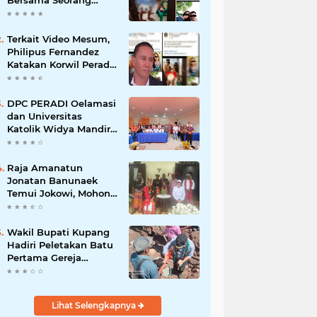
Bersama Seorang
Wanita Viral di
Facebook
Terkait Video Mesum,
Philipus Fernandez
Katakan Korwil Peradi
NTT Akan Panggil
Oknum Advokat
DPC PERADI Oelamasi
dan Universitas
Katolik Widya Mandira
Kupang Resmi Tutup
PKPA Angkatan II
Raja Amanatun
Jonatan Banunaek
Temui Jokowi, Mohon
Dukungan Pemekaran
Daerah Amanatun
Wakil Bupati Kupang
Hadiri Peletakan Batu
Pertama Gereja
Imanuel Bonet
Lihat Selengkapnya