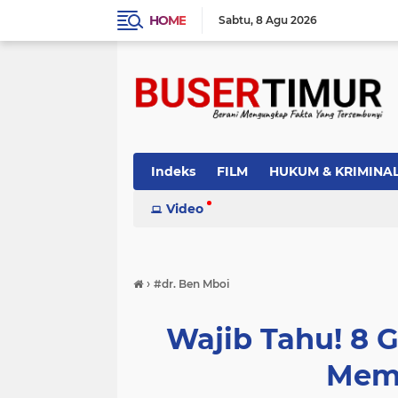
HOME
Sabtu
8 Agu 2026
Indeks
FILM
HUKUM & KRIMINA
PEMERINTAH
Video
PENDIDIKAN
POLI
›
#dr. Ben Mboi
Wajib Tahu! 8 
Mem