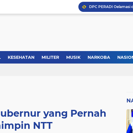
Kasus Lika Liku NTT, MS
Forkopimda Manggarai Bar
L
KESEHATAN
MILITER
MUSIK
NARKOBA
NASIO
TIK
REGIONAL
SELEBRITI
SERBA-SERBI
SEREMONI
Kisah Rusydi Maga Dari
N
Gubernur yang Pernah
impin NTT