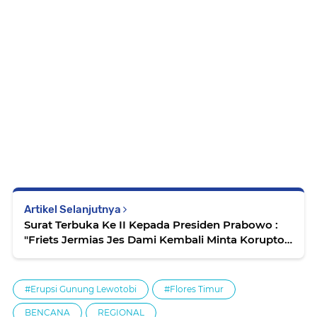
Artikel Selanjutnya
Surat Terbuka Ke II Kepada Presiden Prabowo :
"Friets Jermias Jes Dami Kembali Minta Koruptor
Dihukum Mati"
#Erupsi Gunung Lewotobi
#Flores Timur
BENCANA
REGIONAL