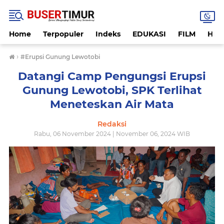
Home
Terpopuler
Indeks
EDUKASI
FILM
HUK
›
#Erupsi Gunung Lewotobi
Datangi Camp Pengungsi Erupsi
Gunung Lewotobi, SPK Terlihat
Meneteskan Air Mata
Redaksi
Rabu, 06 November 2024 | November 06, 2024 WIB