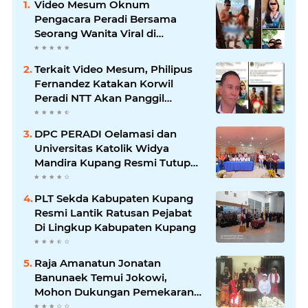
Video Mesum Oknum
Pengacara Peradi Bersama
Seorang Wanita Viral di
Facebook
Terkait Video Mesum, Philipus
Fernandez Katakan Korwil
Peradi NTT Akan Panggil
Oknum Advokat
DPC PERADI Oelamasi dan
Universitas Katolik Widya
Mandira Kupang Resmi Tutup
PKPA Angkatan II
PLT Sekda Kabupaten Kupang
Resmi Lantik Ratusan Pejabat
Di Lingkup Kabupaten Kupang
Raja Amanatun Jonatan
Banunaek Temui Jokowi,
Mohon Dukungan Pemekaran
Daerah Amanatun