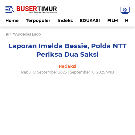
Home
Terpopuler
Indeks
EDUKASI
FILM
HUK
›
#Anderias Lado
Laporan Imelda Bessie, Polda NTT
Periksa Dua Saksi
Redaksi
Rabu, 10 September 2025 | September 10, 2025 WIB