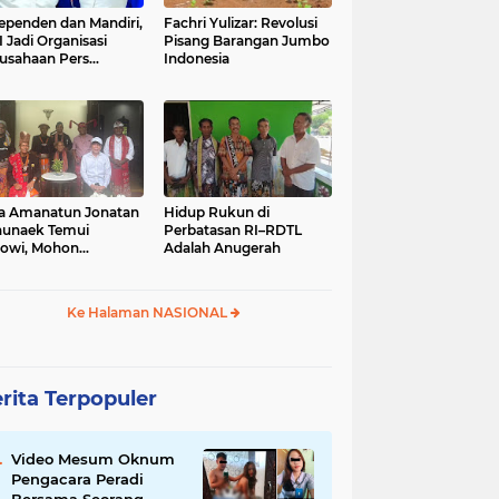
ependen dan Mandiri,
Fachri Yulizar: Revolusi
 Jadi Organisasi
Pisang Barangan Jumbo
usahaan Pers
Indonesia
besar di Indonesia
a Amanatun Jonatan
Hidup Rukun di
unaek Temui
Perbatasan RI–RDTL
owi, Mohon
Adalah Anugerah
kungan Pemekaran
erah Amanatun
Ke Halaman NASIONAL
rita Terpopuler
Video Mesum Oknum
Pengacara Peradi