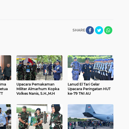
SHARE
ima
Upacara Pemakaman
Lanud El Tari Gelar
etua
Militer Almarhum Kopka
Upacara Peringatan HUT
TT
Volkes Nanis, S.H.,M.H
ke-79 TNI AU