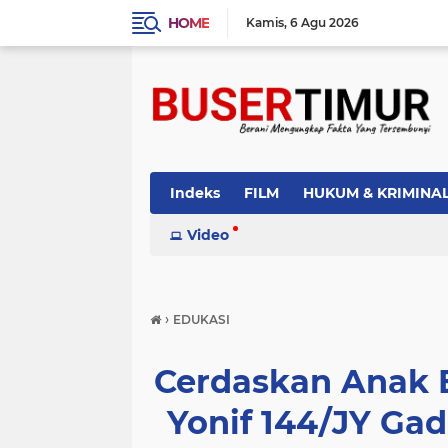
HOME
Kamis
6 Agu 2026
Indeks
FILM
HUKUM & KRIMINA
PEMERINTAH
Video
PENDIDIKAN
POLI
›
EDUKASI
Cerdaskan Anak 
Yonif 144/JY Gad