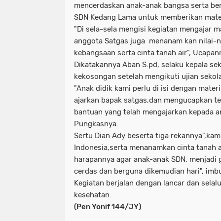
mencerdaskan anak-anak bangsa serta ben
SDN Kedang Lama untuk memberikan materi
"Di sela-sela mengisi kegiatan mengajar m
anggota Satgas juga menanam kan nilai-n
kebangsaan serta cinta tanah air", Ucapan
Dikatakannya Aban S.pd, selaku kepala sek
kekosongan setelah mengikuti ujian seko
"Anak didik kami perlu di isi dengan mater
ajarkan bapak satgas,dan mengucapkan te
bantuan yang telah mengajarkan kepada an
Pungkasnya.
Sertu Dian Ady beserta tiga rekannya",ka
Indonesia,serta menanamkan cinta tanah 
harapannya agar anak-anak SDN, menjadi 
cerdas dan berguna dikemudian hari", imb
Kegiatan berjalan dengan lancar dan sela
kesehatan.
(Pen Yonif 144/JY)