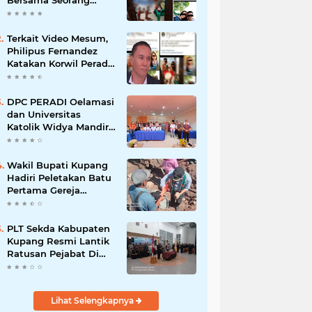
Bersama Seorang
Wanita Viral di
Facebook
Terkait Video Mesum,
Philipus Fernandez
Katakan Korwil Peradi
NTT Akan Panggil
Oknum Advokat
DPC PERADI Oelamasi
dan Universitas
Katolik Widya Mandira
Kupang Resmi Tutup
PKPA Angkatan II
Wakil Bupati Kupang
Hadiri Peletakan Batu
Pertama Gereja
Imanuel Bonet
PLT Sekda Kabupaten
Kupang Resmi Lantik
Ratusan Pejabat Di
Lingkup Kabupaten
Kupang
Lihat Selengkapnya