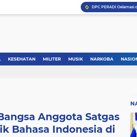
Kasus Lika Liku NTT, MS
Forkopimda Manggarai Bar
L
KESEHATAN
MILITER
MUSIK
NARKOBA
NASIO
TIK
REGIONAL
SELEBRITI
SERBA-SERBI
SEREMONI
Kisah Rusydi Maga Dari
N
Bangsa Anggota Satgas
ik Bahasa Indonesia di