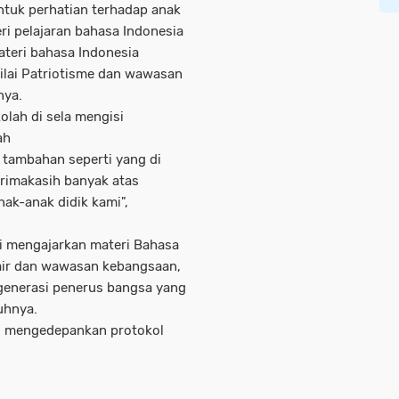
tuk perhatian terhadap anak
 pelajaran bahasa Indonesia
ateri bahasa Indonesia
ilai Patriotisme dan wawasan
nya.
olah di sela mengisi
lah
i tambahan seperti yang di
rimakasih banyak atas
ak-anak didik kami",
mi mengajarkan materi Bahasa
air dan wawasan kebangsaan,
generasi penerus bangsa yang
uhnya.
lu mengedepankan protokol