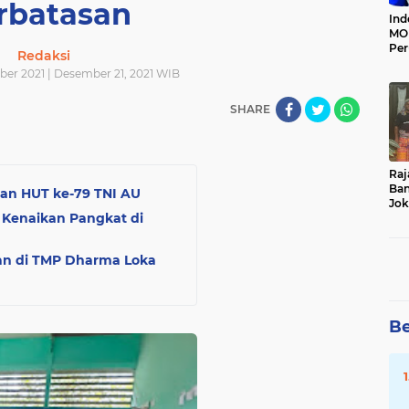
rbatasan
Ind
MOI
Per
Redaksi
Ter
ber 2021 | Desember 21, 2021 WIB
SHARE
Raj
Ban
tan HUT ke-79 TNI AU
Jok
 Kenaikan Pangkat di
Du
Da
gan di TMP Dharma Loka
Be