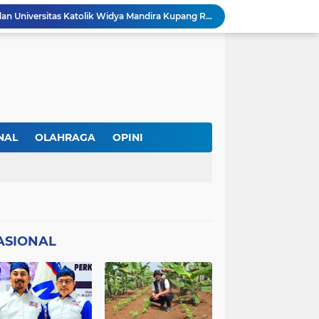
DPC PERADI Oelamasi dan Universitas Katolik Widya Mandira Kupang Resmi Tutup PKPA Angkatan II
Kasus Lika Liku NTT Makin Panas! Merasa Difitnah, MS Tempuh Jalur Hukum terhadap BRN
 Diperiksa Sebagai Saksi
PAPPRI NTT Dan Almamor Timor Leste Sepakat Perangi Pelanggaran Hak Cipta Lagu
Wacana Seragam, Pangkat dan Lencana Advokat: Perkuat Martabat di Sistem Peradilan Indonesia
Andre Lado Desak Penyidik Profesional Usut Dugaan Pencurian oleh Oknum Kepala SPV Collector BFI Kupang
at Dinilai Keliru Tafsir UU Pers
IAKN Kupang Cetak Teolog dan Pendidik Agama Kristen Unggul Lewat Pendekatan Integratif dan Interseksional
NAL
OLAHRAGA
OPINI
21 DPC PWMOI Se-NTT Bergerak Serentak, Perkuat Profesionalisme Wartawan di Hari Pers Nasional 2026
AL
TNI/POLRI
 Wartawan ke Advokat
ASIONAL