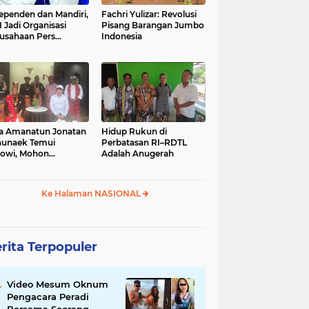
ependen dan Mandiri,
Fachri Yulizar: Revolusi
 Jadi Organisasi
Pisang Barangan Jumbo
usahaan Pers
Indonesia
besar di Indonesia
a Amanatun Jonatan
Hidup Rukun di
unaek Temui
Perbatasan RI–RDTL
owi, Mohon
Adalah Anugerah
kungan Pemekaran
erah Amanatun
Ke Halaman NASIONAL
rita Terpopuler
Video Mesum Oknum
Pengacara Peradi