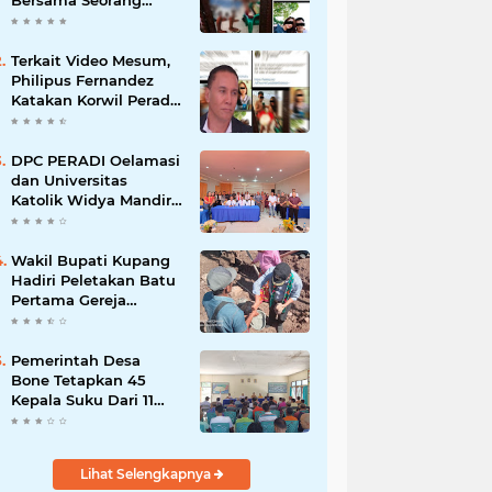
Bersama Seorang
Wanita Viral di
Facebook
Terkait Video Mesum,
Philipus Fernandez
Katakan Korwil Peradi
NTT Akan Panggil
Oknum Advokat
DPC PERADI Oelamasi
dan Universitas
Katolik Widya Mandira
Kupang Resmi Tutup
PKPA Angkatan II
Wakil Bupati Kupang
Hadiri Peletakan Batu
Pertama Gereja
Imanuel Bonet
Pemerintah Desa
Bone Tetapkan 45
Kepala Suku Dari 11
Rumah Tua
Lihat Selengkapnya