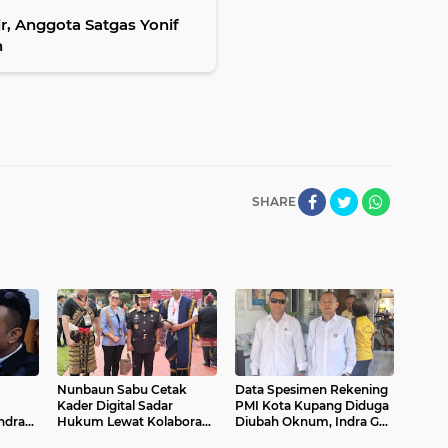
r, Anggota Satgas Yonif
n
SHARE
Nunbaun Sabu Cetak
Data Spesimen Rekening
Kader Digital Sadar
PMI Kota Kupang Diduga
ndra
Hukum Lewat Kolaborasi
Diubah Oknum, Indra Gah
LBH Surya NTT
Buka Suara