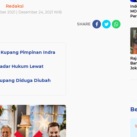
Redaksi
Ind
MOI
er 2021 | Desember 24, 2021 WIB
Per
Ter
SHARE
a Kupang Pimpinan Indra
Raj
Ban
 Sadar Hukum Lewat
Jok
Du
Da
Kupang Diduga Diubah
Be