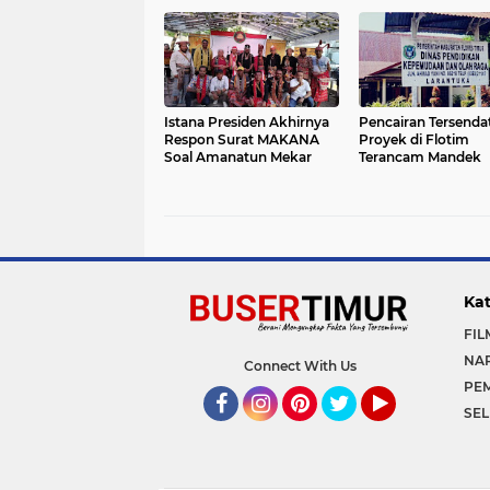
Diusik!
Istana Presiden Akhirnya
Pencairan Tersendat
Respon Surat MAKANA
Proyek di Flotim
Soal Amanatun Mekar
Terancam Mandek
Kat
FIL
NA
Connect With Us
PE
SEL
Facebook
Instagram
Pinterest
Twitter
YouTube