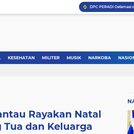
Kasus Lika Liku NTT, MS
Forkopimda Manggarai Bar
L
KESEHATAN
MILITER
MUSIK
NARKOBA
NASIO
TIK
REGIONAL
SELEBRITI
SERBA-SERBI
SEREMONI
Kisah Rusydi Maga Dari
N
antau Rayakan Natal
 Tua dan Keluarga