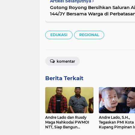
Artikel Selanjutnya
Gotong Royong Bersihkan Saluran Ai
144/JY Bersama Warga di Perbatasa
EDUKASI
REGIONAL
komentar
Berita Terkait
Andre Lado dan Rusdy
Andre Lado, S.H.,
Maga Nahkodai PWMOI
Tegaskan PMI Kota
NTT, Siap Bangun
Kupang Pimpinan I
Kekuatan Pers Terbesar
Gah Sah, Tak Boleh