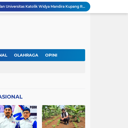
DPC PERADI Oelamasi dan Universitas Katolik Widya Mandira Kupang Resmi Tutup PKPA Angkatan II
Kasus Lika Liku NTT Makin Panas! Merasa Difitnah, MS Tempuh Jalur Hukum terhadap BRN
 Diperiksa Sebagai Saksi
PAPPRI NTT Dan Almamor Timor Leste Sepakat Perangi Pelanggaran Hak Cipta Lagu
Wacana Seragam, Pangkat dan Lencana Advokat: Perkuat Martabat di Sistem Peradilan Indonesia
Andre Lado Desak Penyidik Profesional Usut Dugaan Pencurian oleh Oknum Kepala SPV Collector BFI Kupang
at Dinilai Keliru Tafsir UU Pers
IAKN Kupang Cetak Teolog dan Pendidik Agama Kristen Unggul Lewat Pendekatan Integratif dan Interseksional
NAL
OLAHRAGA
OPINI
21 DPC PWMOI Se-NTT Bergerak Serentak, Perkuat Profesionalisme Wartawan di Hari Pers Nasional 2026
AL
TNI/POLRI
 Wartawan ke Advokat
ASIONAL