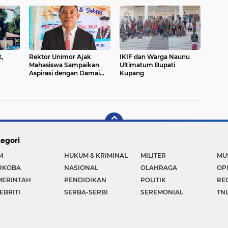
,
Rektor Unimor Ajak
IKIF dan Warga Naunu
Mahasiswa Sampaikan
Ultimatum Bupati
Aspirasi dengan Damai
Kupang
dan Bermartabat
egori
M
HUKUM & KRIMINAL
MILITER
MU
RKOBA
NASIONAL
OLAHRAGA
OP
MERINTAH
PENDIDIKAN
POLITIK
RE
EBRITI
SERBA-SERBI
SEREMONIAL
TNI