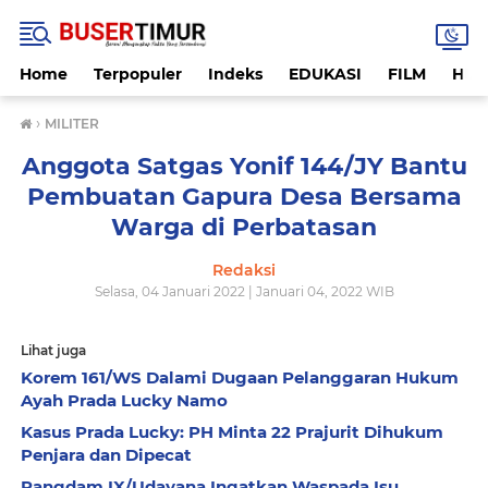
Home
Terpopuler
Indeks
EDUKASI
FILM
HUK
›
MILITER
Anggota Satgas Yonif 144/JY Bantu
Pembuatan Gapura Desa Bersama
Warga di Perbatasan
Redaksi
Selasa, 04 Januari 2022 | Januari 04, 2022 WIB
Lihat juga
Korem 161/WS Dalami Dugaan Pelanggaran Hukum
Ayah Prada Lucky Namo
Kasus Prada Lucky: PH Minta 22 Prajurit Dihukum
Penjara dan Dipecat
Pangdam IX/Udayana Ingatkan Waspada Isu