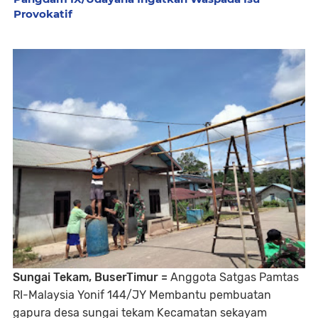
Provokatif
Sungai Tekam, BuserTimur =
Anggota Satgas Pamtas
RI-Malaysia Yonif 144/JY Membantu pembuatan
gapura desa sungai tekam Kecamatan sekayam