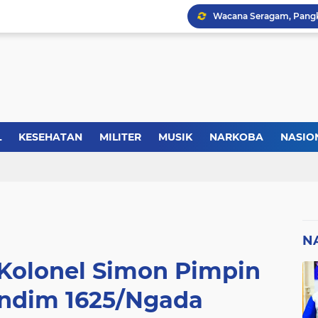
Forkopimda Manggarai Bar
Kisah Rusydi Maga Dari
Kasus Lika Liku NTT, MS
L
KESEHATAN
MILITER
MUSIK
NARKOBA
NASIO
TIK
REGIONAL
SELEBRITI
SERBA-SERBI
SEREMONI
N
Kolonel Simon Pimpin
andim 1625/Ngada