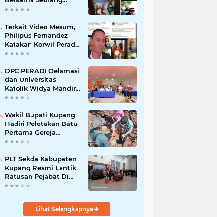
Bersama Seorang
Wanita Viral di
Facebook
Terkait Video Mesum,
Philipus Fernandez
Katakan Korwil Peradi
NTT Akan Panggil
Oknum Advokat
DPC PERADI Oelamasi
dan Universitas
Katolik Widya Mandira
Kupang Resmi Tutup
PKPA Angkatan II
Wakil Bupati Kupang
Hadiri Peletakan Batu
Pertama Gereja
Imanuel Bonet
PLT Sekda Kabupaten
Kupang Resmi Lantik
Ratusan Pejabat Di
Lingkup Kabupaten
Kupang
Lihat Selengkapnya