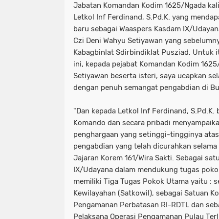
Jabatan Komandan Kodim 1625/Ngada kali i
Letkol Inf Ferdinand, S.Pd.K. yang menda
baru sebagai Waaspers Kasdam IX/Udayana
Czi Deni Wahyu Setiyawan yang sebelumn
Kabagbinlat Sdirbindiklat Pusziad. Untuk 
ini, kepada pejabat Komandan Kodim 1625
Setiyawan beserta isteri, saya ucapkan s
dengan penuh semangat pengabdian di Bum
"Dan kepada Letkol Inf Ferdinand, S.Pd.K. 
Komando dan secara pribadi menyampaika
penghargaan yang setinggi-tingginya atas
pengabdian yang telah dicurahkan selama
Jajaran Korem 161/Wira Sakti. Sebagai sa
IX/Udayana dalam mendukung tugas pokok 
memiliki Tiga Tugas Pokok Utama yaitu :
Kewilayahan (Satkowil), sebagai Satuan 
Pengamanan Perbatasan RI-RDTL dan seb
Pelaksana Operasi Pengamanan Pulau Terlua