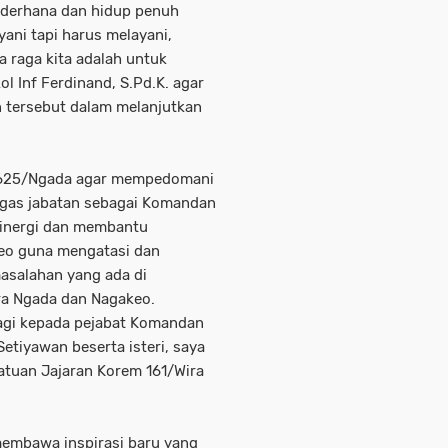
sederhana dan hidup penuh
yani tapi harus melayani,
 raga kita adalah untuk
l Inf Ferdinand, S.Pd.K. agar
n tersebut dalam melanjutkan
 1625/Ngada agar mempedomani
gas jabatan sebagai Komandan
inergi dan membantu
eo guna mengatasi dan
masalahan yang ada di
a Ngada dan Nagakeo.
lagi kepada pejabat Komandan
etiyawan beserta isteri, saya
atuan Jajaran Korem 161/Wira
membawa inspirasi baru yang