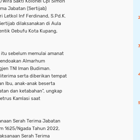
/Wira Sakti Kolonel Cpl Simon
ma Jabatan (Sertijab)
Letkol Inf Ferdinand, S.Pd.K.
ertijab dilaksanakan di Aula
entik Oebufu Kota Kupang,
k itu sebelum memulai amanat
 mendoakan Almarhum
gjen TNI Iman Budiman.
iterima serta diberikan tempat
n Ibu, anak-anak beserta
uatan dan ketabahan", ungkap
etrus Kamlasi saat
sanaan Serah Terima Jabatan
im 1625/Ngada Tahun 2022,
laksanaan Serah Terima