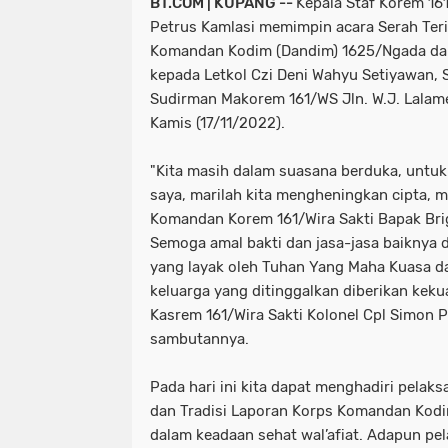
BT.COM | KUPANG --
Kepala Staf Korem 161
Petrus Kamlasi memimpin acara Serah Teri
Komandan Kodim (Dandim) 1625/Ngada dari 
kepada Letkol Czi Deni Wahyu Setiyawan, S
Sudirman Makorem 161/WS Jln. W.J. Lalam
Kamis (17/11/2022).
"Kita masih dalam suasana berduka, untu
saya, marilah kita mengheningkan cipta,
Komandan Korem 161/Wira Sakti Bapak Bri
Semoga amal bakti dan jasa-jasa baiknya d
yang layak oleh Tuhan Yang Maha Kuasa da
keluarga yang ditinggalkan diberikan kek
Kasrem 161/Wira Sakti Kolonel Cpl Simon P
sambutannya.
Pada hari ini kita dapat menghadiri pelak
dan Tradisi Laporan Korps Komandan Kod
dalam keadaan sehat wal’afiat. Adapun pe