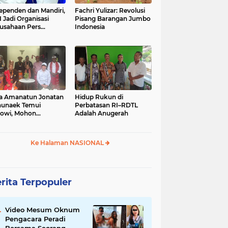
ependen dan Mandiri,
Fachri Yulizar: Revolusi
 Jadi Organisasi
Pisang Barangan Jumbo
usahaan Pers
Indonesia
besar di Indonesia
a Amanatun Jonatan
Hidup Rukun di
unaek Temui
Perbatasan RI–RDTL
owi, Mohon
Adalah Anugerah
kungan Pemekaran
erah Amanatun
Ke Halaman NASIONAL
rita Terpopuler
Video Mesum Oknum
Pengacara Peradi