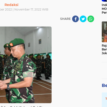
Redaksi
Ind
MOI
er 2022 | November 17, 2022 WIB
Per
Ter
SHARE
Raj
Ban
Jok
Du
Da
Be