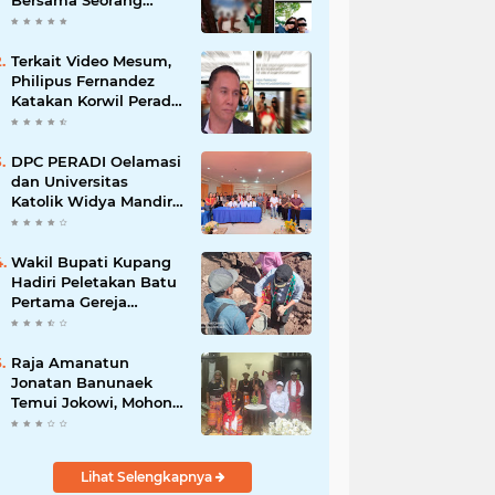
Bersama Seorang
Wanita Viral di
Facebook
Terkait Video Mesum,
Philipus Fernandez
Katakan Korwil Peradi
NTT Akan Panggil
Oknum Advokat
DPC PERADI Oelamasi
dan Universitas
Katolik Widya Mandira
Kupang Resmi Tutup
PKPA Angkatan II
Wakil Bupati Kupang
Hadiri Peletakan Batu
Pertama Gereja
Imanuel Bonet
Raja Amanatun
Jonatan Banunaek
Temui Jokowi, Mohon
Dukungan Pemekaran
Daerah Amanatun
Lihat Selengkapnya