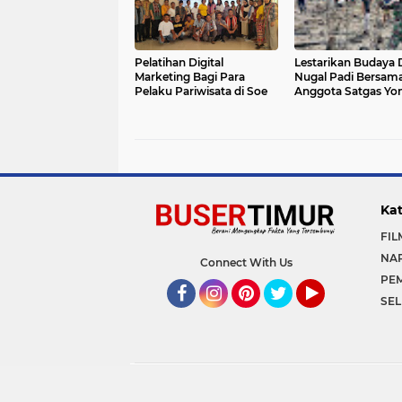
Pelatihan Digital
Lestarikan Budaya
Marketing Bagi Para
Nugal Padi Bersam
Pelaku Pariwisata di Soe
Anggota Satgas Yon
144/JY di Perbatasa
Kat
FIL
NA
Connect With Us
PE
SEL
Facebook
Instagram
Pinterest
Twitter
YouTube