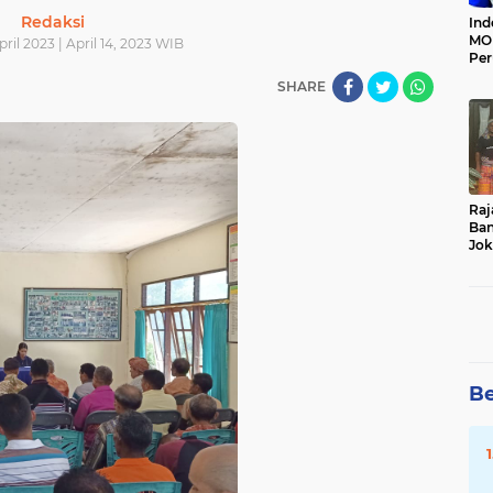
Redaksi
Ind
MOI
ril 2023 | April 14, 2023 WIB
Per
Ter
SHARE
Raj
Ban
Jok
Du
Da
Be