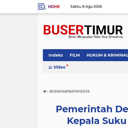
HOME
Sabtu
8 Agu 2026
Indeks
FILM
HUKUM & KRIMINA
PEMERINTAH
Video
PENDIDIKAN
POLI
›
BUDAYA&PARIWISATA
Pemerintah De
Kepala Suku