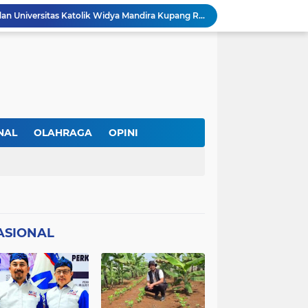
DPC PERADI Oelamasi dan Universitas Katolik Widya Mandira Kupang Resmi Tutup PKPA Angkatan II
Kasus Lika Liku NTT Makin Panas! Merasa Difitnah, MS Tempuh Jalur Hukum terhadap BRN
 Diperiksa Sebagai Saksi
PAPPRI NTT Dan Almamor Timor Leste Sepakat Perangi Pelanggaran Hak Cipta Lagu
Wacana Seragam, Pangkat dan Lencana Advokat: Perkuat Martabat di Sistem Peradilan Indonesia
Andre Lado Desak Penyidik Profesional Usut Dugaan Pencurian oleh Oknum Kepala SPV Collector BFI Kupang
at Dinilai Keliru Tafsir UU Pers
IAKN Kupang Cetak Teolog dan Pendidik Agama Kristen Unggul Lewat Pendekatan Integratif dan Interseksional
NAL
OLAHRAGA
OPINI
21 DPC PWMOI Se-NTT Bergerak Serentak, Perkuat Profesionalisme Wartawan di Hari Pers Nasional 2026
AL
TNI/POLRI
 Wartawan ke Advokat
ASIONAL