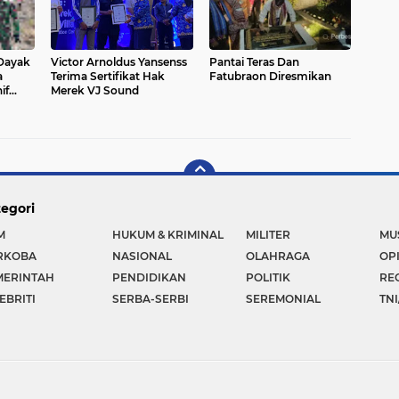
 Dayak
Victor Arnoldus Yansenss
Pantai Teras Dan
a
Terima Sertifikat Hak
Fatubraon Diresmikan
if
Merek VJ Sound
n
egori
M
HUKUM & KRIMINAL
MILITER
MU
RKOBA
NASIONAL
OLAHRAGA
OP
MERINTAH
PENDIDIKAN
POLITIK
RE
EBRITI
SERBA-SERBI
SEREMONIAL
TNI
Copyright ©
2026 BUSER TIMUR