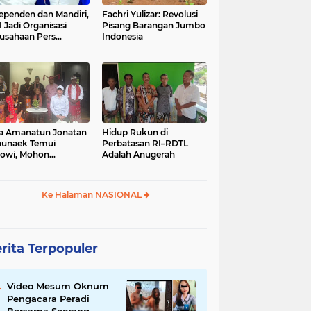
ependen dan Mandiri,
Fachri Yulizar: Revolusi
 Jadi Organisasi
Pisang Barangan Jumbo
usahaan Pers
Indonesia
besar di Indonesia
a Amanatun Jonatan
Hidup Rukun di
unaek Temui
Perbatasan RI–RDTL
owi, Mohon
Adalah Anugerah
kungan Pemekaran
erah Amanatun
Ke Halaman NASIONAL
rita Terpopuler
Video Mesum Oknum
Pengacara Peradi