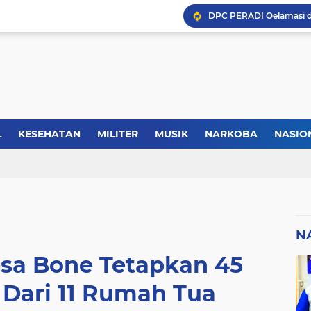
Kasus Lika Liku NTT, MS
Forkopimda Manggarai Bar
L
KESEHATAN
MILITER
MUSIK
NARKOBA
NASIO
TIK
REGIONAL
SELEBRITI
SERBA-SERBI
SEREMONI
Kisah Rusydi Maga Dari
N
sa Bone Tetapkan 45
 Dari 11 Rumah Tua