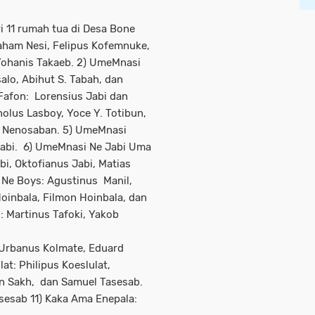
i 11 rumah tua di Desa Bone
aham Nesi, Felipus Kofemnuke,
Yohanis Takaeb. 2) UmeMnasi
alo, Abihut S. Tabah, dan
afon: Lorensius Jabi dan
lus Lasboy, Yoce Y. Totibun,
f Nenosaban. 5) UmeMnasi
Jabi. 6) UmeMnasi Ne Jabi Uma
i, Oktofianus Jabi, Matias
Ne Boys: Agustinus Manil,
oinbala, Filmon Hoinbala, dan
 Martinus Tafoki, Yakob
 Urbanus Kolmate, Eduard
at: Philipus Koeslulat,
n Sakh, dan Samuel Tasesab.
sesab 11) Kaka Ama Enepala: