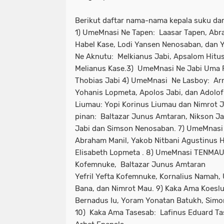
Berikut daftar nama-nama kepala suku dar
1) UmeMnasi Ne Tapen: Laasar Tapen, Abr
Habel Kase, Lodi Yansen Nenosaban, dan 
Ne Aknutu: Melkianus Jabi, Apsalom Hitus
Melianus Kase.3) UmeMnasi Ne Jabi Uma F
Thobias Jabi 4) UmeMnasi Ne Lasboy: Arno
Yohanis Lopmeta, Apolos Jabi, dan Adolo
Liumau: Yopi Korinus Liumau dan Nimrot 
pinan: Baltazar Junus Amtaran, Nikson Jab
Jabi dan Simson Nenosaban. 7) UmeMnasi 
Abraham Manil, Yakob Nitbani Agustinus H
Elisabeth Lopmeta . 8) UmeMnasi TENMAU:
Kofemnuke, Baltazar Junus Amtaran
Yefril Yefta Kofemnuke, Kornalius Namah,
Bana, dan Nimrot Mau. 9) Kaka Ama Koeslul
Bernadus Iu, Yoram Yonatan Batukh, Simo
10) Kaka Ama Tasesab: Lafinus Eduard Ta