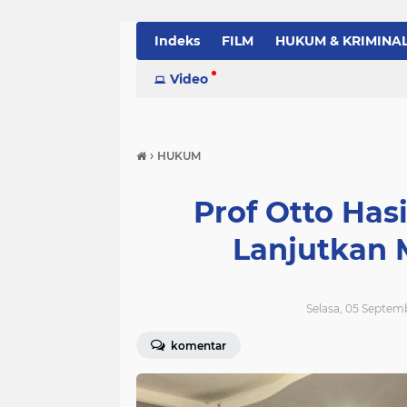
Indeks
FILM
HUKUM & KRIMINA
PEMERINTAH
Video
PENDIDIKAN
POLI
›
HUKUM
Prof Otto Has
Lanjutkan 
Selasa, 05 Septem
komentar