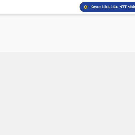
Kasus Lika Liku NTT, MS
Forkopimda Manggarai Bar
Kisah Rusydi Maga Dari