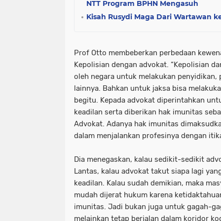
NTT Program BPHN Mengasuh
Kisah Rusydi Maga Dari Wartawan k
Prof Otto membeberkan perbedaan kewena
Kepolisian dengan advokat. “Kepolisian d
oleh negara untuk melakukan penyidikan, 
lainnya. Bahkan untuk jaksa bisa melakuk
begitu. Kepada advokat diperintahkan u
keadilan serta diberikan hak imunitas seb
Advokat. Adanya hak imunitas dimaksudkan
dalam menjalankan profesinya dengan itika
Dia menegaskan, kalau sedikit-sedikit advo
Lantas, kalau advokat takut siapa lagi ya
keadilan. Kalau sudah demikian, maka mas
mudah dijerat hukum karena ketidaktahuann
imunitas. Jadi bukan juga untuk gagah-g
melainkan tetap berjalan dalam koridor kod