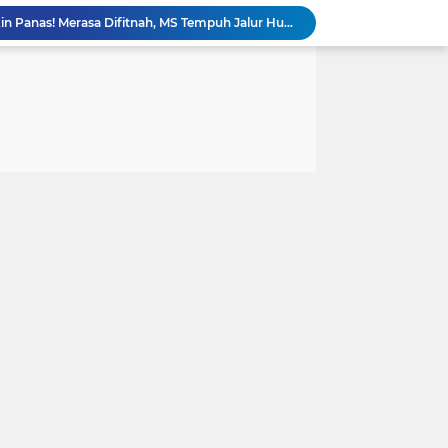
 Diperiksa Sebagai Saksi
PAPPRI NTT Dan Almamor Timor Leste Sepakat Perangi Pelanggaran Hak Cipta Lagu
Wacana Seragam, Pangkat dan Lencana Advokat: Perkuat Martabat di Sistem Peradilan Indonesia
Andre Lado Desak Penyidik Profesional Usut Dugaan Pencurian oleh Oknum Kepala SPV Collector BFI Kupang
at Dinilai Keliru Tafsir UU Pers
IAKN Kupang Cetak Teolog dan Pendidik Agama Kristen Unggul Lewat Pendekatan Integratif dan Interseksional
21 DPC PWMOI Se-NTT Bergerak Serentak, Perkuat Profesionalisme Wartawan di Hari Pers Nasional 2026
 Wartawan ke Advokat
DPC PERADI Oelamasi dan Universitas Katolik Widya Mandira Kupang Resmi Tutup PKPA Angkatan II
Kasus Lika Liku NTT Makin Panas! Merasa Difitnah, MS Tempuh Jalur Hukum terhadap BRN