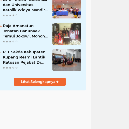
dan Universitas
Katolik Widya Mandira
Kupang Resmi Tutup
PKPA Angkatan II
Raja Amanatun
Jonatan Banunaek
Temui Jokowi, Mohon
Dukungan Pemekaran
Daerah Amanatun
PLT Sekda Kabupaten
Kupang Resmi Lantik
Ratusan Pejabat Di
Lingkup Kabupaten
Kupang
Lihat Selengkapnya