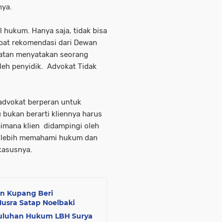
nya.
 hukum. Hanya saja, tidak bisa
pat rekomendasi dari Dewan
atan menyatakan seorang
oleh penyidik. Advokat Tidak
advokat berperan untuk
u bukan berarti kliennya harus
aimana klien didampingi oleh
an lebih memahami hukum dan
kasusnya.
n Kupang Beri
usra Satap Noelbaki
yuluhan Hukum LBH Surya