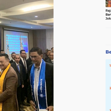
Raj
Ban
Jok
Du
Da
Be