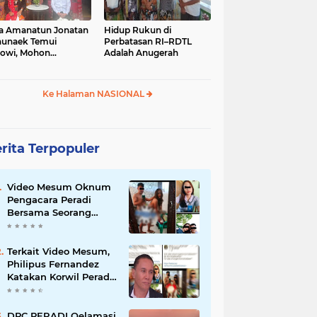
a Amanatun Jonatan
Hidup Rukun di
unaek Temui
Perbatasan RI–RDTL
owi, Mohon
Adalah Anugerah
kungan Pemekaran
erah Amanatun
Ke Halaman NASIONAL
rita Terpopuler
Video Mesum Oknum
Pengacara Peradi
Bersama Seorang
Wanita Viral di
Facebook
Terkait Video Mesum,
Philipus Fernandez
Katakan Korwil Peradi
NTT Akan Panggil
Oknum Advokat
DPC PERADI Oelamasi