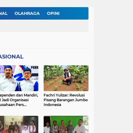
NAL
OLAHRAGA
OPINI
AL
TNI/POLRI
ASIONAL
ependen dan Mandiri,
Fachri Yulizar: Revolusi
 Jadi Organisasi
Pisang Barangan Jumbo
usahaan Pers
Indonesia
besar di Indonesia