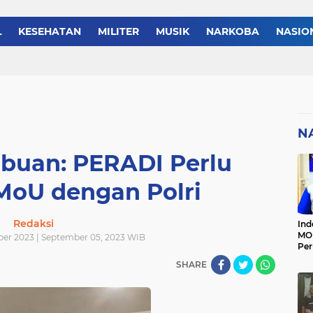
L
KESEHATAN
MILITER
MUSIK
NARKOBA
NASIO
TIK
REGIONAL
SELEBRITI
SERBA-SERBI
SEREMONI
N
ibuan: PERADI Perlu
MoU dengan Polri
Redaksi
Ind
MOI
ber 2023 | September 05, 2023 WIB
Per
Ter
SHARE