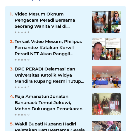
Video Mesum Oknum
Pengacara Peradi Bersama
Seorang Wanita Viral di
Facebook
Terkait Video Mesum, Philipus
Fernandez Katakan Korwil
Peradi NTT Akan Panggil
Oknum Advokat
DPC PERADI Oelamasi dan
Universitas Katolik Widya
Mandira Kupang Resmi Tutup
PKPA Angkatan II
Raja Amanatun Jonatan
Banunaek Temui Jokowi,
Mohon Dukungan Pemekaran
Daerah Amanatun
Wakil Bupati Kupang Hadiri
Peletakan Batu Pertama Gereja