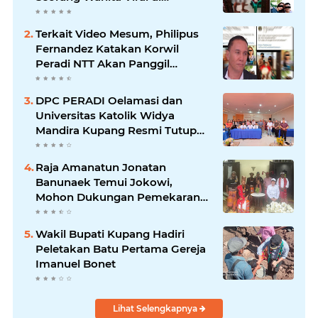
Facebook
Terkait Video Mesum, Philipus
Fernandez Katakan Korwil
Peradi NTT Akan Panggil
Oknum Advokat
DPC PERADI Oelamasi dan
Universitas Katolik Widya
Mandira Kupang Resmi Tutup
PKPA Angkatan II
Raja Amanatun Jonatan
Banunaek Temui Jokowi,
Mohon Dukungan Pemekaran
Daerah Amanatun
Wakil Bupati Kupang Hadiri
Peletakan Batu Pertama Gereja
Imanuel Bonet
Lihat Selengkapnya