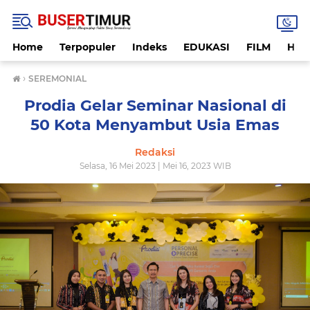
Home
Terpopuler
Indeks
EDUKASI
FILM
HUK
›
SEREMONIAL
Prodia Gelar Seminar Nasional di
50 Kota Menyambut Usia Emas
Redaksi
Selasa, 16 Mei 2023 | Mei 16, 2023 WIB