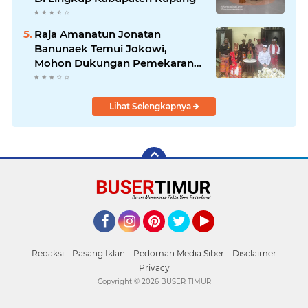
Raja Amanatun Jonatan
Banunaek Temui Jokowi,
Mohon Dukungan Pemekaran
Daerah Amanatun
Lihat Selengkapnya
Facebook
Instagram
Pinterest
Twitter
YouTube
Redaksi
Pasang Iklan
Pedoman Media Siber
Disclaimer
Privacy
Copyright ©
2026 BUSER TIMUR