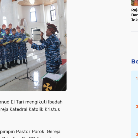
Raj
Ban
Jok
Du
Da
Be
nud El Tari mengikuti Ibadah
eja Katedral Katolik Kristus
pimpin Pastor Paroki Gereja