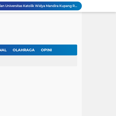
DPC PERADI Oelamasi dan Universitas Katolik Widya Mandira Kupang Resmi Tutup PKPA Angkatan II
Kasus Lika Liku NTT Makin Panas! Merasa Difitnah, MS Tempuh Jalur Hukum terhadap BRN
 Diperiksa Sebagai Saksi
PAPPRI NTT Dan Almamor Timor Leste Sepakat Perangi Pelanggaran Hak Cipta Lagu
Wacana Seragam, Pangkat dan Lencana Advokat: Perkuat Martabat di Sistem Peradilan Indonesia
Andre Lado Desak Penyidik Profesional Usut Dugaan Pencurian oleh Oknum Kepala SPV Collector BFI Kupang
at Dinilai Keliru Tafsir UU Pers
IAKN Kupang Cetak Teolog dan Pendidik Agama Kristen Unggul Lewat Pendekatan Integratif dan Interseksional
NAL
OLAHRAGA
OPINI
21 DPC PWMOI Se-NTT Bergerak Serentak, Perkuat Profesionalisme Wartawan di Hari Pers Nasional 2026
AL
TNI/POLRI
 Wartawan ke Advokat