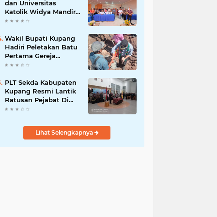
dan Universitas
Katolik Widya Mandira
Kupang Resmi Tutup
PKPA Angkatan II
Wakil Bupati Kupang
Hadiri Peletakan Batu
Pertama Gereja
Imanuel Bonet
PLT Sekda Kabupaten
Kupang Resmi Lantik
Ratusan Pejabat Di
Lingkup Kabupaten
Kupang
Lihat Selengkapnya