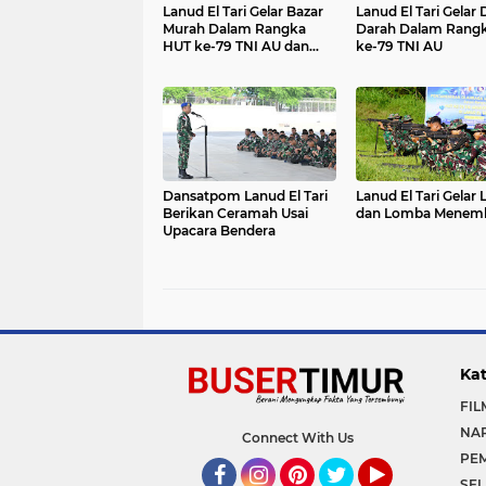
Lanud El Tari Gelar Bazar
Lanud El Tari Gelar
Murah Dalam Rangka
Darah Dalam Rang
HUT ke-79 TNI AU dan
ke-79 TNI AU
Hari Raya Idul Fitri 1446 H
Dansatpom Lanud El Tari
Lanud El Tari Gelar 
Berikan Ceramah Usai
dan Lomba Menem
Upacara Bendera
Kat
FIL
NA
Connect With Us
PE
SEL