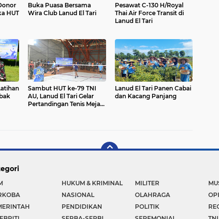
 Donor
Buka Puasa Bersama
Pesawat C-130 H/Royal
ka HUT
Wira Club Lanud El Tari
Thai Air Force Transit di
Lanud El Tari
Latihan
Sambut HUT ke-79 TNI
Lanud El Tari Panen Cabai
bak
AU, Lanud El Tari Gelar
dan Kacang Panjang
Pertandingan Tenis Meja
dan Bulu Tangkis
egori
M
HUKUM & KRIMINAL
MILITER
MU
RKOBA
NASIONAL
OLAHRAGA
OP
MERINTAH
PENDIDIKAN
POLITIK
RE
EBRITI
SERBA-SERBI
SEREMONIAL
TNI