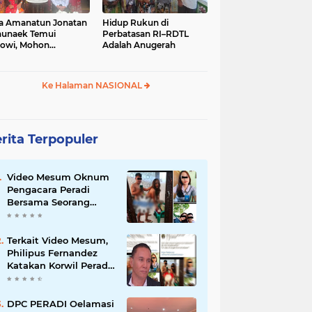
a Amanatun Jonatan
Hidup Rukun di
unaek Temui
Perbatasan RI–RDTL
owi, Mohon
Adalah Anugerah
kungan Pemekaran
erah Amanatun
Ke Halaman NASIONAL
rita Terpopuler
Video Mesum Oknum
Pengacara Peradi
Bersama Seorang
Wanita Viral di
Facebook
Terkait Video Mesum,
Philipus Fernandez
Katakan Korwil Peradi
NTT Akan Panggil
Oknum Advokat
DPC PERADI Oelamasi