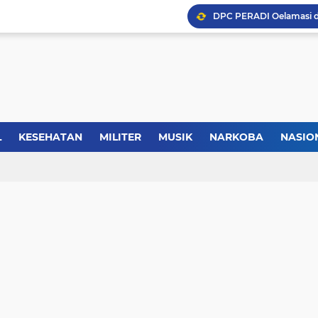
Kasus Lika Liku NTT, MS
Forkopimda Manggarai Bar
L
KESEHATAN
MILITER
MUSIK
NARKOBA
NASIO
TIK
REGIONAL
SELEBRITI
SERBA-SERBI
SEREMONI
Kisah Rusydi Maga Dari