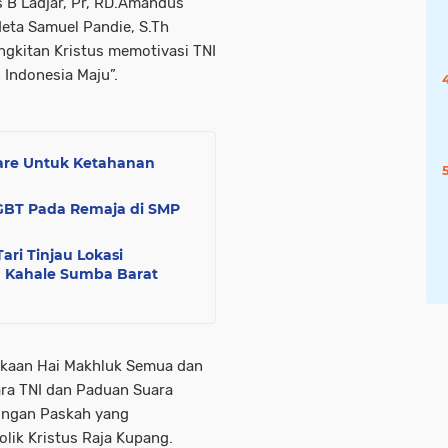
s B Ladjar, Pr, RD.Amandus
deta Samuel Pandie, S.Th
kitan Kristus memotivasi TNI
 Indonesia Maju”.
tare Untuk Ketahanan
LGBT Pada Remaja di SMP
ari Tinjau Lokasi
 Kahale Sumba Barat
ukaan Hai Makhluk Semua dan
ara TNI dan Paduan Suara
ungan Paskah yang
olik Kristus Raja Kupang.