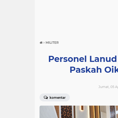
›
MILITER
Personel Lanud 
Paskah Oi
Jumat, 05 Ap
komentar