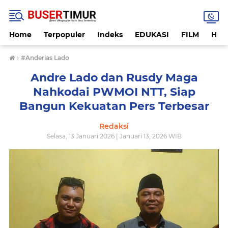
Home
Terpopuler
Indeks
EDUKASI
FILM
HUK
›
#Anderias Lado
Andre Lado dan Rusdy Maga
Nahkodai PWMOI NTT, Siap
Bangun Kekuatan Pers Terbesar
Redaksi
Selasa, 13 Januari 2026 | Januari 13, 2026 WIB